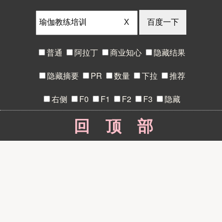
X
普通
阿拉丁
商业知心
隐藏结果
隐藏摘要
PR
数量
下拉
推荐
右侧
F0
F1
F2
F3
隐藏
回顶部