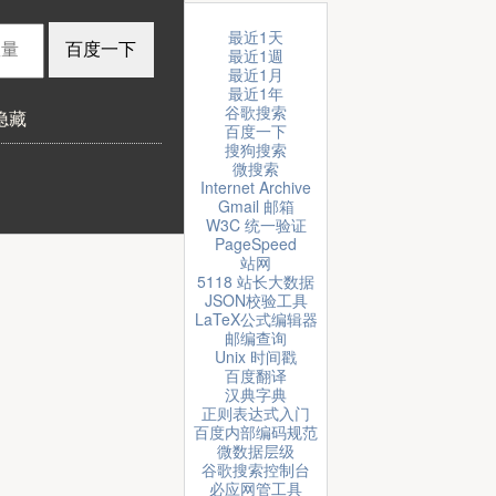
最近1天
最近1週
最近1月
最近1年
谷歌搜索
隐藏
百度一下
搜狗搜索
微搜索
Internet Archive
Gmail 邮箱
W3C 统一验证
PageSpeed
站网
5118 站长大数据
JSON校验工具
LaTeX公式编辑器
邮编查询
Unix 时间戳
百度翻译
汉典字典
正则表达式入门
百度内部编码规范
微数据层级
谷歌搜索控制台
必应网管工具