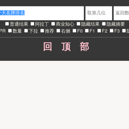
普通结果
阿拉丁
商业知心
隐藏结果
隐藏摘要
PR
数量
下拉
推荐
右侧
F0
F1
F2
F3
回顶部