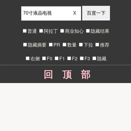
X
普通
阿拉丁
商业知心
隐藏结果
隐藏摘要
PR
数量
下拉
推荐
右侧
F0
F1
F2
F3
隐藏
回顶部